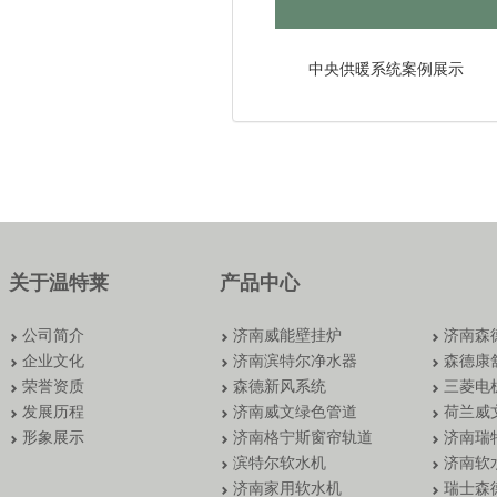
中央供暖系统案例展示
关于温特莱
产品中心
公司简介
济南威能壁挂炉
济南森
企业文化
济南滨特尔净水器
森德康
荣誉资质
森德新风系统
三菱电
发展历程
济南威文绿色管道
荷兰威
形象展示
济南格宁斯窗帘轨道
济南瑞
滨特尔软水机
济南软
济南家用软水机
瑞士森