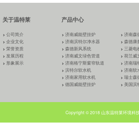
关于温特莱
产品中心
公司简介
济南威能壁挂炉
济南森
企业文化
济南滨特尔净水器
森德康
荣誉资质
森德新风系统
三菱电
发展历程
济南威文绿色管道
荷兰威
形象展示
济南格宁斯窗帘轨道
济南瑞
滨特尔软水机
济南软
济南家用软水机
瑞士森
德国威能壁挂炉
美国滨
Copyright © 2018 山东温特莱环境科