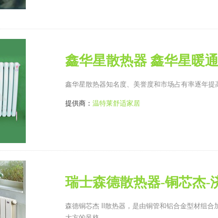
鑫华星散热器 鑫华星暖
鑫华星散热器知名度、美誉度和市场占有率逐年提
提供商：
温特莱舒适家居
瑞士森德散热器-铜芯杰-
森德铜芯杰 II散热器，是由铜管和铝合金型材组
大方的风格。