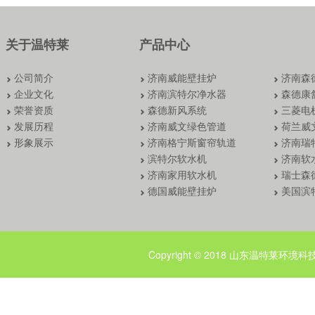
关于温特莱
产品中心
公司简介
济南威能壁挂炉
济南森
企业文化
济南滨特尔净水器
森德康
荣誉资质
森德新风系统
三菱电
发展历程
济南威文绿色管道
荷兰威
形象展示
济南格宁斯窗帘轨道
济南瑞
滨特尔软水机
济南软
济南家用软水机
瑞士森
德国威能壁挂炉
美国滨
Copyright © 2018 山东温特莱环境科