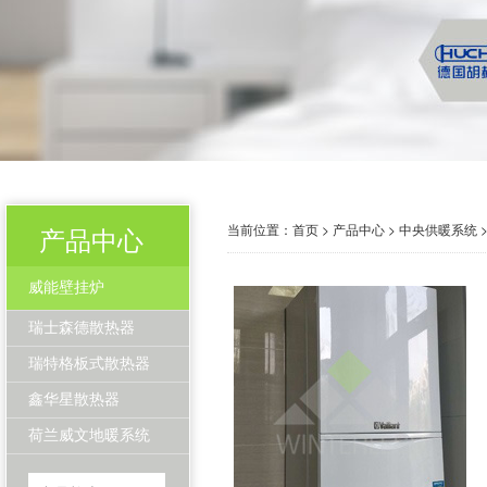
当前位置：
首页
>
产品中心
>
中央供暖系统
产品中心
威能壁挂炉
瑞士森德散热器
瑞特格板式散热器
鑫华星散热器
荷兰威文地暖系统