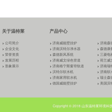
关于温特莱
产品中心
公司简介
济南威能壁挂炉
济南森
企业文化
济南滨特尔净水器
森德康
荣誉资质
森德新风系统
三菱电
发展历程
济南威文绿色管道
荷兰威
形象展示
济南格宁斯窗帘轨道
济南瑞
滨特尔软水机
济南软
济南家用软水机
瑞士森
德国威能壁挂炉
美国滨
Copyright © 2018 山东温特莱环境科