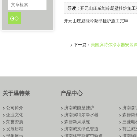
导读：
开元山庄威能冷凝壁挂炉施工
开元山庄威能冷凝壁挂炉施工完毕
> 下一篇：
美国滨特尔净水器安装
关于温特莱
产品中心
公司简介
济南威能壁挂炉
济南森
企业文化
济南滨特尔净水器
森德康
荣誉资质
森德新风系统
三菱电
发展历程
济南威文绿色管道
荷兰威
形象展示
济南格宁斯窗帘轨道
济南瑞